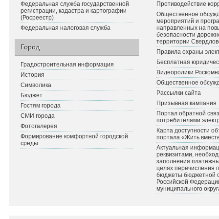
Федеральная служба государственной
Противодействие кор
регистрации, кадастра и картографии
Общественное обсуж
(Росреестр)
мероприятий и прогр
Федеральная налоговая служба
направленных на по
безопасности дорожн
территории Свердлов
Город
Правила охраны элект
Бесплатная юридичес
Градостроительная информация
Видеоролики Роскомн
История
Общественное обсуж
Символика
Рассылки сайта
Бюджет
Призывная кампания
Гостям города
Портал обратной связ
СМИ города
потребителями элект
Фотогалерея
Карта доступности об
Формирование комфортной городской
портала «Жить вмест
среды
Актуальная информац
реквизитами, необхо
заполнения платежных
целях перечисления 
бюджеты бюджетной 
Российской Федераци
муниципального округ