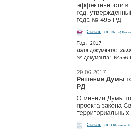
эффективности в г
год, утвержденны
года № 495-РД
Скачать
(88.9 Кб, rar) Скача
Год: 2017
Дата документа: 29.0
№ документа: №556-
29.06.2017
Решение Думы гор
РД
О мнении Думы го
проекта закона С
территориальных
Скачать
(68.24 Кб, docx) Ск