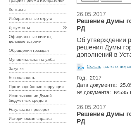
График приема избирателей
Контакты
26.05.2017
Избирательные округа
Решение Думы гор
РД
Документы
Официальные визиты,
Об утверждении р
деловые встречи
решения Думы гор
Обращения граждан
дополнений в Уста
Муниципальная служба
Скачать
(132.61 Кб, doc) Ск
Закупки
Год: 2017
Безопасность
Дата документа: 25.0
Противодействие коррупции
№ документа: №535-
Использование Думой
бюджетных средств
26.05.2017
Результаты проверок
Решение Думы гор
Историческая справка
РД