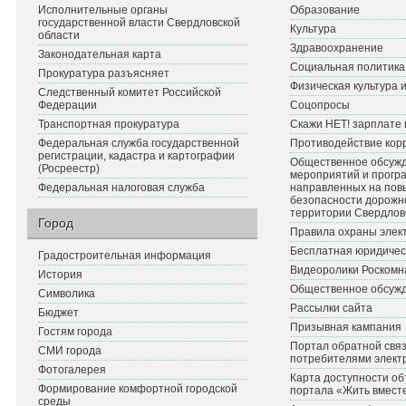
Исполнительные органы
Образование
государственной власти Свердловской
Культура
области
Здравоохранение
Законодательная карта
Социальная политика
Прокуратура разъясняет
Физическая культура 
Следственный комитет Российской
Федерации
Соцопросы
Транспортная прокуратура
Скажи НЕТ! зарплате 
Федеральная служба государственной
Противодействие кор
регистрации, кадастра и картографии
Общественное обсуж
(Росреестр)
мероприятий и прогр
Федеральная налоговая служба
направленных на по
безопасности дорожн
территории Свердлов
Город
Правила охраны элект
Бесплатная юридичес
Градостроительная информация
Видеоролики Роскомн
История
Общественное обсуж
Символика
Рассылки сайта
Бюджет
Призывная кампания
Гостям города
Портал обратной связ
СМИ города
потребителями элект
Фотогалерея
Карта доступности об
Формирование комфортной городской
портала «Жить вмест
среды