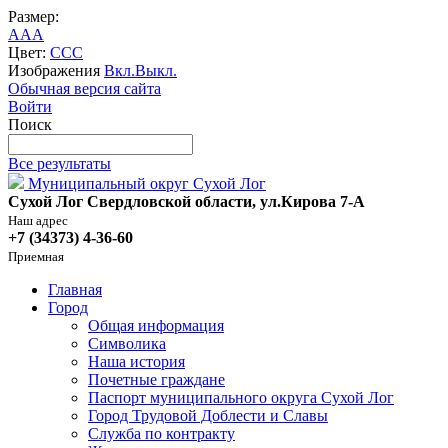
Размер:
A
A
A
Цвет:
C
C
C
Изображения
Вкл.
Выкл.
Обычная версия сайта
Войти
Поиск
Все результаты
Муниципальный округ Сухой Лог
Сухой Лог Свердловской области, ул.Кирова 7-А
Наш адрес
+7 (34373) 4-36-60
Приемная
Главная
Город
Общая информация
Символика
Наша история
Почетные граждане
Паспорт муниципального округа Сухой Лог
Город Трудовой Доблести и Славы
Служба по контракту