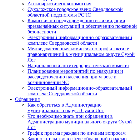
Антинаркотическая комиссия
Сухоложское городское звено Свердловской
областной подсистемы РСЧС
Комиссия по предупреждению и ликвидации
чрезвычайных ситуаций и обеспечению пожарной
безопасности
Электронный информационно-образовательный
комплекс Cвердловской области
Межведомственная комиссия по профилактике
правонарушений в муниципальном округе Сухой
Лог
Национальный антитеррористический комитет
Планирование мероприятий по эвакуации и
рассредоточению населения при угрозе и
возникновении ЧС
Электронный информационно-образовательный
комплекс Свердловской области
Обращения
Как обратиться в Администрацию
муниципального округа Сухой Лог
Что необходимо знать при обращении в
Администрацию муниципального округа Сухой
Лог
График приема граждан по личным вопросам
Законодательство в сфере обращений граждан