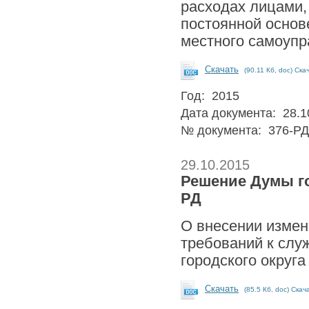
расходах лицами
постоянной основ
местного самоупр
Скачать
(90.11 Кб, doc) Ска
Год: 2015
Дата документа: 28.1
№ документа: 376-РД
29.10.2015
Решение Думы го
РД
О внесении измен
требований к сл
городского округ
Скачать
(85.5 Кб, doc) Скач