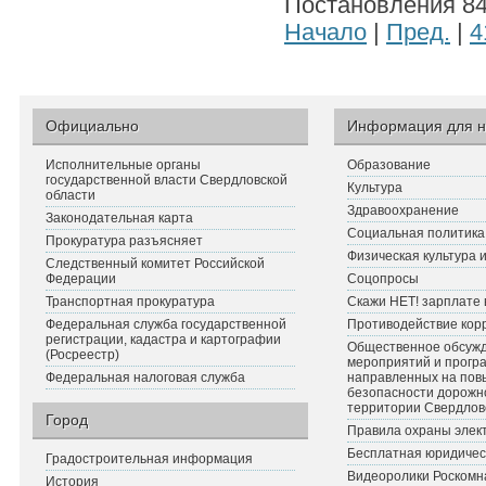
Постановления 841
Начало
|
Пред.
|
4
Официально
Информация для н
Исполнительные органы
Образование
государственной власти Свердловской
Культура
области
Здравоохранение
Законодательная карта
Социальная политика
Прокуратура разъясняет
Физическая культура 
Следственный комитет Российской
Федерации
Соцопросы
Транспортная прокуратура
Скажи НЕТ! зарплате 
Федеральная служба государственной
Противодействие кор
регистрации, кадастра и картографии
Общественное обсуж
(Росреестр)
мероприятий и прогр
Федеральная налоговая служба
направленных на по
безопасности дорожн
территории Свердлов
Город
Правила охраны элект
Бесплатная юридичес
Градостроительная информация
Видеоролики Роскомн
История