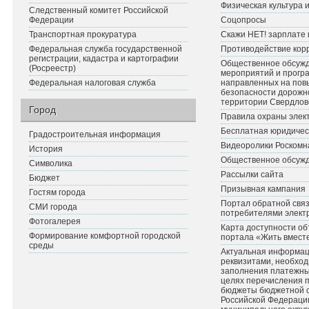
Физическая культура 
Следственный комитет Российской
Федерации
Соцопросы
Транспортная прокуратура
Скажи НЕТ! зарплате 
Федеральная служба государственной
Противодействие кор
регистрации, кадастра и картографии
Общественное обсуж
(Росреестр)
мероприятий и прогр
Федеральная налоговая служба
направленных на по
безопасности дорожн
территории Свердлов
Город
Правила охраны элект
Бесплатная юридичес
Градостроительная информация
Видеоролики Роскомн
История
Общественное обсуж
Символика
Рассылки сайта
Бюджет
Призывная кампания
Гостям города
Портал обратной связ
СМИ города
потребителями элект
Фотогалерея
Карта доступности об
Формирование комфортной городской
портала «Жить вмест
среды
Актуальная информац
реквизитами, необхо
заполнения платежных
целях перечисления 
бюджеты бюджетной 
Российской Федераци