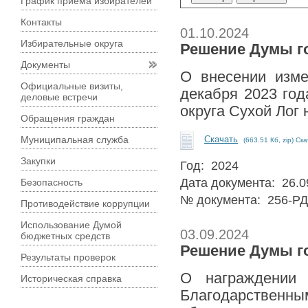
График приема избирателей
Контакты
01.10.2024
Избирательные округа
Решение Думы го
Документы
О внесении изме
Официальные визиты,
декабря 2023 го
деловые встречи
округа Сухой Лог 
Обращения граждан
Муниципальная служба
Скачать
(663.51 Кб, zip) Ск
Закупки
Год: 2024
Дата документа: 26.0
Безопасность
№ документа: 256-РД
Противодействие коррупции
Использование Думой
03.09.2024
бюджетных средств
Решение Думы го
Результаты проверок
О награждении 
Историческая справка
Благодарственн