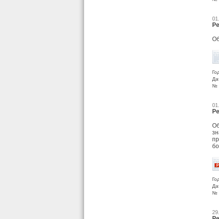
01
Ре
Об
Го
Да
№ 
01
Ре
Об
зн
пр
бо
Го
Да
№ 
29
Ре