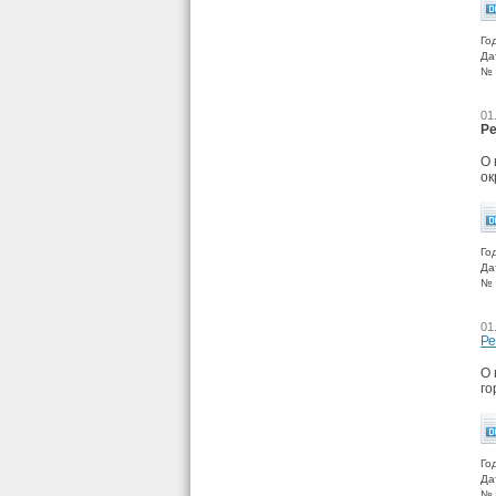
Го
Да
№ 
01
Ре
О 
ок
Го
Да
№ 
01
Ре
О 
го
Го
Да
№ 