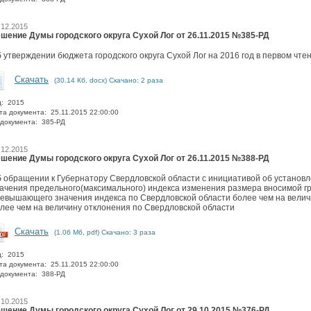
.12.2015
шение Думы городского округа Сухой Лог от 26.11.2015 №385-РД
 утверждении бюджета городского округа Сухой Лог на 2016 год в первом чте
Скачать
(30.14 Кб, docx) Скачано: 2 раза
д: 2015
та документа: 25.11.2015 22:00:00
документа: 385-РД
.12.2015
шение Думы городского округа Сухой Лог от 26.11.2015 №388-РД
 обращении к Губернатору Свердловской области с инициативой об установле
ачения предельного(максимального) индекса изменения размера вносимой г
евышающего значения индекса по Свердловской области более чем на велич
лее чем на величину отклонения по Свердловской области
Скачать
(1.06 Мб, pdf) Скачано: 3 раза
д: 2015
та документа: 25.11.2015 22:00:00
документа: 388-РД
.10.2015
шение Думы городского округа Сухой Лог от 29.10.2015 №376-РД