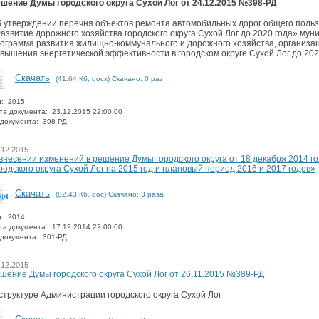
шение Думы городского округа Сухой Лог от 24.12.2015 №398-РД
 утверждении перечня объектов ремонта автомобильных дорог общего поль
азвитие дорожного хозяйства городского округа Сухой Лог до 2020 года» м
ограмма развития жилищно-коммунального и дорожного хозяйства, организац
вышения энергетической эффективности в городском округе Сухой Лог до 202
Скачать
(41.64 Кб, docx) Скачано: 0 раз
д: 2015
та документа: 23.12.2015 22:00:00
документа: 398-РД
.12.2015
внесении изменений в решение Думы городского округа от 18 декабря 2014 
родского округа Сухой Лог на 2015 год и плановый период 2016 и 2017 годов»
Скачать
(82.43 Кб, doc) Скачано: 3 раза
д: 2014
та документа: 17.12.2014 22:00:00
документа: 301-РД
.12.2015
шение Думы городского округа Сухой Лог от 26.11.2015 №389-РД
структуре Администрации городского округа Сухой Лог