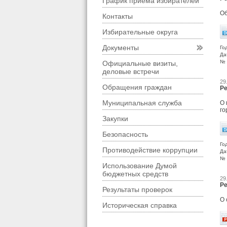
График приема избирателей
Об
Контакты
Избирательные округа
Документы
Го
Да
№ 
Официальные визиты,
деловые встречи
29
Обращения граждан
Ре
Муниципальная служба
О 
го
Закупки
Безопасность
Го
Противодействие коррупции
Да
№ 
Использование Думой
бюджетных средств
29
Ре
Результаты проверок
О 
Историческая справка