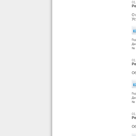
01
Ре
О 
Ус
Го
Да
№ 
01
Ре
Об
Го
Да
№ 
01
Ре
Об