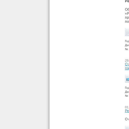
Ре
Об
«Р
пр
по
Го
Да
№ 
29
О 
го
Го
Да
№ 
01
Ре
О 