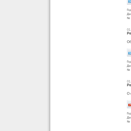
Го
Да
№ 
01
Ре
Об
Го
Да
№ 
01
Ре
О 
Го
Да
№ 