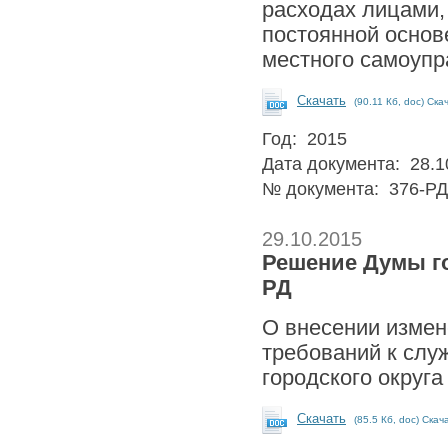
расходах лицами
постоянной основ
местного самоупр
Скачать
(90.11 Кб, doc) Ска
Год: 2015
Дата документа: 28.1
№ документа: 376-РД
29.10.2015
Решение Думы го
РД
О внесении измен
требований к сл
городского округ
Скачать
(85.5 Кб, doc) Скач