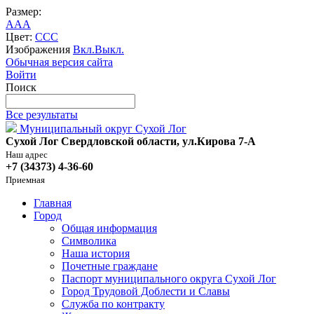
Размер:
A
A
A
Цвет:
C
C
C
Изображения
Вкл.
Выкл.
Обычная версия сайта
Войти
Поиск
Все результаты
Муниципальный округ Сухой Лог
Сухой Лог Свердловской области, ул.Кирова 7-А
Наш адрес
+7 (34373) 4-36-60
Приемная
Главная
Город
Общая информация
Символика
Наша история
Почетные граждане
Паспорт муниципального округа Сухой Лог
Город Трудовой Доблести и Славы
Служба по контракту