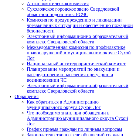
Антинаркотическая комиссия
Сухоложское городское звено Свердловской
областной подсистемы РСЧС
Комиссия по предупреждению и ликвидации
чрезвычайных ситуаций и обеспечению пожарной
безопасности
Электронный информационно-образовательный
комплекс Cвердловской области
Межведомственная комиссия по профилактике
правонарушений в муниципальном округе Сухой
Лог
Национальный антитеррористический комитет
Планирование мероприятий по эвакуации и
рассредоточению населения при угрозе и
возникновении ЧС
Электронный информационно-образовательный
комплекс Свердловской области
Обращения
Как обратиться в Администрацию
муниципального округа Сухой Лог
Что необходимо знать при обращении в
Администрацию муниципального округа Сухой
Лог
График приема граждан по личным вопросам
Законодательство в сфере обращений граждан