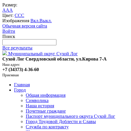
Размер:
A
A
A
Цвет:
C
C
C
Изображения
Вкл.
Выкл.
Обычная версия сайта
Войти
Поиск
Все результаты
Муниципальный округ Сухой Лог
Сухой Лог Свердловской области, ул.Кирова 7-А
Наш адрес
+7 (34373) 4-36-60
Приемная
Главная
Город
Общая информация
Символика
Наша история
Почетные граждане
Паспорт муниципального округа Сухой Лог
Город Трудовой Доблести и Славы
Служба по контракту