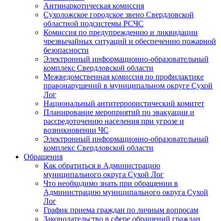
Антинаркотическая комиссия
Сухоложское городское звено Свердловской
областной подсистемы РСЧС
Комиссия по предупреждению и ликвидации
чрезвычайных ситуаций и обеспечению пожарной
безопасности
Электронный информационно-образовательный
комплекс Cвердловской области
Межведомственная комиссия по профилактике
правонарушений в муниципальном округе Сухой
Лог
Национальный антитеррористический комитет
Планирование мероприятий по эвакуации и
рассредоточению населения при угрозе и
возникновении ЧС
Электронный информационно-образовательный
комплекс Свердловской области
Обращения
Как обратиться в Администрацию
муниципального округа Сухой Лог
Что необходимо знать при обращении в
Администрацию муниципального округа Сухой
Лог
График приема граждан по личным вопросам
Законодательство в сфере обращений граждан