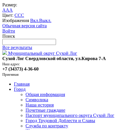
Размер:
A
A
A
Цвет:
C
C
C
Изображения
Вкл.
Выкл.
Обычная версия сайта
Войти
Поиск
Все результаты
Муниципальный округ Сухой Лог
Сухой Лог Свердловской области, ул.Кирова 7-А
Наш адрес
+7 (34373) 4-36-60
Приемная
Главная
Город
Общая информация
Символика
Наша история
Почетные граждане
Паспорт муниципального округа Сухой Лог
Город Трудовой Доблести и Славы
Служба по контракту