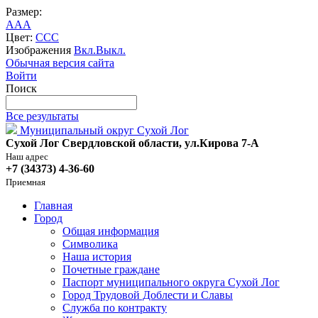
Размер:
A
A
A
Цвет:
C
C
C
Изображения
Вкл.
Выкл.
Обычная версия сайта
Войти
Поиск
Все результаты
Муниципальный округ Сухой Лог
Сухой Лог Свердловской области, ул.Кирова 7-А
Наш адрес
+7 (34373) 4-36-60
Приемная
Главная
Город
Общая информация
Символика
Наша история
Почетные граждане
Паспорт муниципального округа Сухой Лог
Город Трудовой Доблести и Славы
Служба по контракту