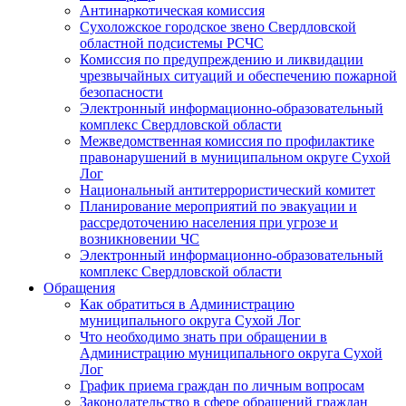
Антинаркотическая комиссия
Сухоложское городское звено Свердловской
областной подсистемы РСЧС
Комиссия по предупреждению и ликвидации
чрезвычайных ситуаций и обеспечению пожарной
безопасности
Электронный информационно-образовательный
комплекс Cвердловской области
Межведомственная комиссия по профилактике
правонарушений в муниципальном округе Сухой
Лог
Национальный антитеррористический комитет
Планирование мероприятий по эвакуации и
рассредоточению населения при угрозе и
возникновении ЧС
Электронный информационно-образовательный
комплекс Свердловской области
Обращения
Как обратиться в Администрацию
муниципального округа Сухой Лог
Что необходимо знать при обращении в
Администрацию муниципального округа Сухой
Лог
График приема граждан по личным вопросам
Законодательство в сфере обращений граждан