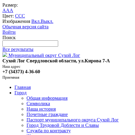
Размер:
A
A
A
Цвет:
C
C
C
Изображения
Вкл.
Выкл.
Обычная версия сайта
Войти
Поиск
Все результаты
Муниципальный округ Сухой Лог
Сухой Лог Свердловской области, ул.Кирова 7-А
Наш адрес
+7 (34373) 4-36-60
Приемная
Главная
Город
Общая информация
Символика
Наша история
Почетные граждане
Паспорт муниципального округа Сухой Лог
Город Трудовой Доблести и Славы
Служба по контракту