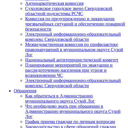
Антинаркотическая комиссия
Сухоложское городское звено Свердловской
областной подсистемы РСЧС
Комиссия по предупреждению и ликвидации
чрезвычайных ситуаций и обеспечению пожарной
безопасности
Электронный информационно-образовательный
комплекс Cвердловской области
Межведомственная комиссия по профилактике
правонарушений в муниципальном округе Сухой
Лог
Национальный антитеррористический комитет
Планирование мероприятий по эвакуации и
рассредоточению населения при угрозе и
возникновении ЧС
Электронный информационно-образовательный
комплекс Свердловской области
Обращения
Как обратиться в Администрацию
муниципального округа Сухой Лог
Что необходимо знать при обращении в
Администрацию муниципального округа Сухой
Лог
График приема граждан по личным вопросам
Законодательство в сфере обращений граждан