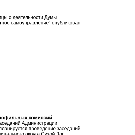
ицы о деятельности Думы
стное самоуправление" опубликован
профильных комиссий
 заседаний Администрации
 планируется проведение заседаний
ипального округа Сухой Лог