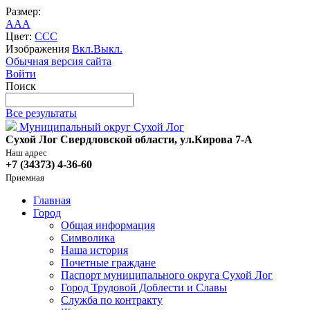
Размер:
A
A
A
Цвет:
C
C
C
Изображения
Вкл.
Выкл.
Обычная версия сайта
Войти
Поиск
Все результаты
Муниципальный округ Сухой Лог
Сухой Лог Свердловской области, ул.Кирова 7-А
Наш адрес
+7 (34373) 4-36-60
Приемная
Главная
Город
Общая информация
Символика
Наша история
Почетные граждане
Паспорт муниципального округа Сухой Лог
Город Трудовой Доблести и Славы
Служба по контракту