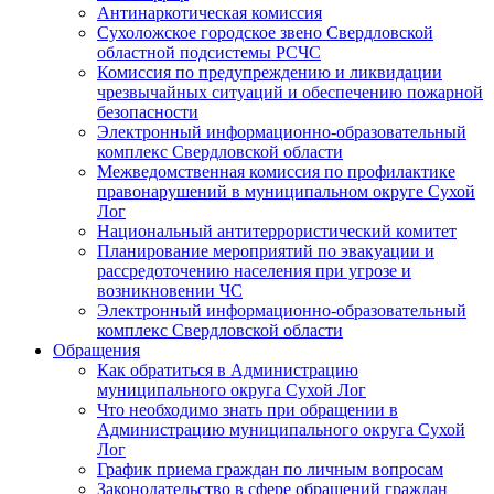
Антинаркотическая комиссия
Сухоложское городское звено Свердловской
областной подсистемы РСЧС
Комиссия по предупреждению и ликвидации
чрезвычайных ситуаций и обеспечению пожарной
безопасности
Электронный информационно-образовательный
комплекс Cвердловской области
Межведомственная комиссия по профилактике
правонарушений в муниципальном округе Сухой
Лог
Национальный антитеррористический комитет
Планирование мероприятий по эвакуации и
рассредоточению населения при угрозе и
возникновении ЧС
Электронный информационно-образовательный
комплекс Свердловской области
Обращения
Как обратиться в Администрацию
муниципального округа Сухой Лог
Что необходимо знать при обращении в
Администрацию муниципального округа Сухой
Лог
График приема граждан по личным вопросам
Законодательство в сфере обращений граждан