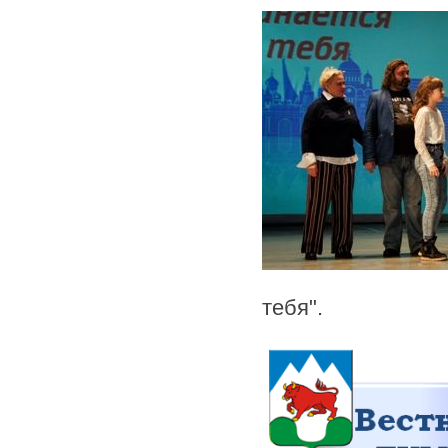
тебя".