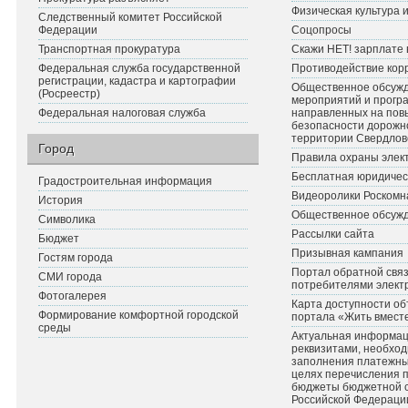
Физическая культура 
Следственный комитет Российской
Федерации
Соцопросы
Транспортная прокуратура
Скажи НЕТ! зарплате 
Федеральная служба государственной
Противодействие кор
регистрации, кадастра и картографии
Общественное обсуж
(Росреестр)
мероприятий и прогр
Федеральная налоговая служба
направленных на по
безопасности дорожн
территории Свердлов
Город
Правила охраны элект
Бесплатная юридичес
Градостроительная информация
Видеоролики Роскомн
История
Общественное обсуж
Символика
Рассылки сайта
Бюджет
Призывная кампания
Гостям города
Портал обратной связ
СМИ города
потребителями элект
Фотогалерея
Карта доступности об
Формирование комфортной городской
портала «Жить вмест
среды
Актуальная информац
реквизитами, необхо
заполнения платежных
целях перечисления 
бюджеты бюджетной 
Российской Федераци