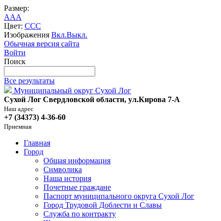
Размер:
A
A
A
Цвет:
C
C
C
Изображения
Вкл.
Выкл.
Обычная версия сайта
Войти
Поиск
Все результаты
Муниципальный округ Сухой Лог
Сухой Лог Свердловской области, ул.Кирова 7-А
Наш адрес
+7 (34373) 4-36-60
Приемная
Главная
Город
Общая информация
Символика
Наша история
Почетные граждане
Паспорт муниципального округа Сухой Лог
Город Трудовой Доблести и Славы
Служба по контракту