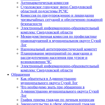
Антинаркотическая комиссия
Сухоложское городское звено Свердловской
областной подсистемы РСЧС
Комиссия по предупреждению и ликвидации
чрезвычайных ситуаций и обеспечению пожарной
безопасности
Электронный информационно-образовательный
комплекс Cвердловской области
Межведомственная комиссия по профилактике
правонарушений в муниципальном округе Сухой
Лог
Национальный антитеррористический комитет
Планирование мероприятий по эвакуации и
рассредоточению населения при угрозе и
возникновении ЧС
Электронный информационно-образовательный
комплекс Свердловской области
Обращения
Как обратиться в Администрацию
муниципального округа Сухой Лог
Что необходимо знать при обращении в
Администрацию муниципального округа Сухой
Лог
График приема граждан по личным вопросам
Законодательство в сфере обращений граждан