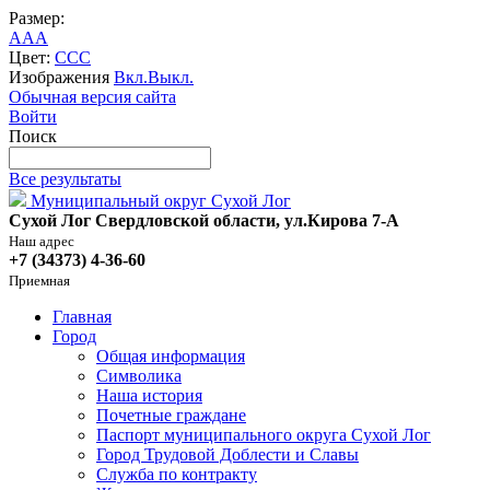
Размер:
A
A
A
Цвет:
C
C
C
Изображения
Вкл.
Выкл.
Обычная версия сайта
Войти
Поиск
Все результаты
Муниципальный округ Сухой Лог
Сухой Лог Свердловской области, ул.Кирова 7-А
Наш адрес
+7 (34373) 4-36-60
Приемная
Главная
Город
Общая информация
Символика
Наша история
Почетные граждане
Паспорт муниципального округа Сухой Лог
Город Трудовой Доблести и Славы
Служба по контракту