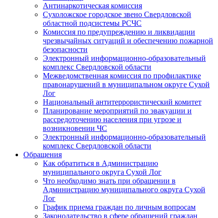
Антинаркотическая комиссия
Сухоложское городское звено Свердловской
областной подсистемы РСЧС
Комиссия по предупреждению и ликвидации
чрезвычайных ситуаций и обеспечению пожарной
безопасности
Электронный информационно-образовательный
комплекс Cвердловской области
Межведомственная комиссия по профилактике
правонарушений в муниципальном округе Сухой
Лог
Национальный антитеррористический комитет
Планирование мероприятий по эвакуации и
рассредоточению населения при угрозе и
возникновении ЧС
Электронный информационно-образовательный
комплекс Свердловской области
Обращения
Как обратиться в Администрацию
муниципального округа Сухой Лог
Что необходимо знать при обращении в
Администрацию муниципального округа Сухой
Лог
График приема граждан по личным вопросам
Законодательство в сфере обращений граждан