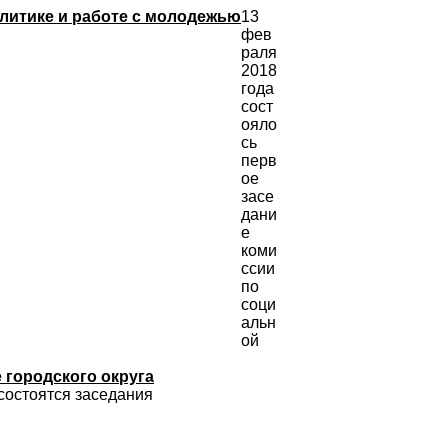
литике и работе с молодежью
13
фев
раля
2018
года
сост
ояло
сь
перв
ое
засе
дани
е
коми
ссии
по
соци
альн
ой
 городского округа
 состоятся заседания