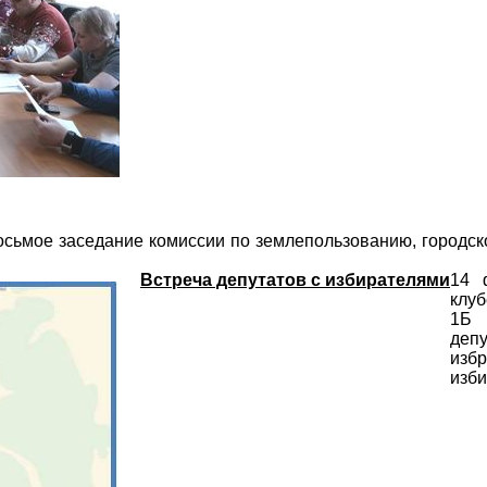
осьмое заседание комиссии по землепользованию, городс
Встреча депутатов с избирателями
14 
клуб
1Б 
деп
изб
изби