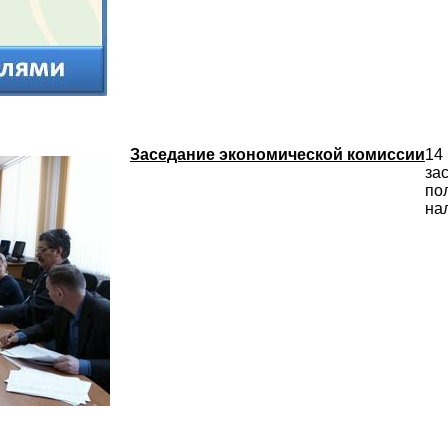
Заседание экономической комиссии
14
за
по
на