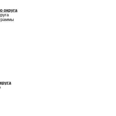
о округа
круга
ограммы
круга
е