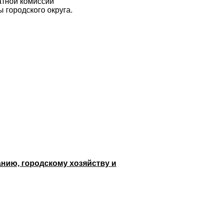
атной комиссии
 городского округа.
нию, городскому хозяйству и