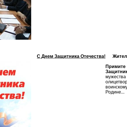
С Днем Защитника Отечества!
Жител
Примите
Защитник
мужества
олицетв
воинско
Родине...