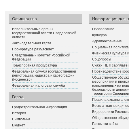
Официально
Информация для н
Исполнительные органы
Образование
государственной власти Свердловской
Культура
области
Здравоохранение
Законодательная карта
Социальная политика
Прокуратура разъясняет
Физическая культура 
Следственный комитет Российской
Федерации
Соцопросы
Транспортная прокуратура
Скажи НЕТ! зарплате 
Федеральная служба государственной
Противодействие кор
регистрации, кадастра и картографии
Общественное обсуж
(Росреестр)
мероприятий и прогр
Федеральная налоговая служба
направленных на по
безопасности дорожн
территории Свердлов
Город
Правила охраны элект
Бесплатная юридичес
Градостроительная информация
Видеоролики Роскомн
История
Общественное обсуж
Символика
Рассылки сайта
Бюджет