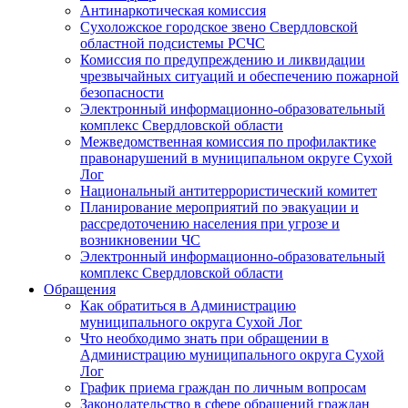
Антинаркотическая комиссия
Сухоложское городское звено Свердловской
областной подсистемы РСЧС
Комиссия по предупреждению и ликвидации
чрезвычайных ситуаций и обеспечению пожарной
безопасности
Электронный информационно-образовательный
комплекс Cвердловской области
Межведомственная комиссия по профилактике
правонарушений в муниципальном округе Сухой
Лог
Национальный антитеррористический комитет
Планирование мероприятий по эвакуации и
рассредоточению населения при угрозе и
возникновении ЧС
Электронный информационно-образовательный
комплекс Свердловской области
Обращения
Как обратиться в Администрацию
муниципального округа Сухой Лог
Что необходимо знать при обращении в
Администрацию муниципального округа Сухой
Лог
График приема граждан по личным вопросам
Законодательство в сфере обращений граждан