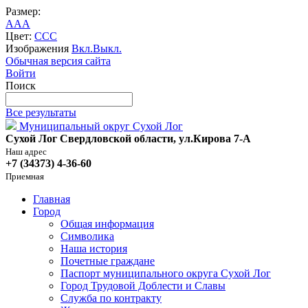
Размер:
A
A
A
Цвет:
C
C
C
Изображения
Вкл.
Выкл.
Обычная версия сайта
Войти
Поиск
Все результаты
Муниципальный округ Сухой Лог
Сухой Лог Свердловской области, ул.Кирова 7-А
Наш адрес
+7 (34373) 4-36-60
Приемная
Главная
Город
Общая информация
Символика
Наша история
Почетные граждане
Паспорт муниципального округа Сухой Лог
Город Трудовой Доблести и Славы
Служба по контракту