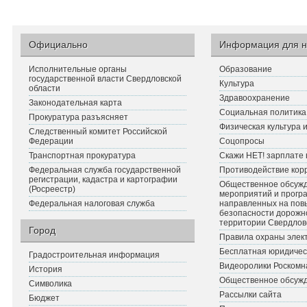
Официально
Информация для н
Исполнительные органы
Образование
государственной власти Свердловской
Культура
области
Здравоохранение
Законодательная карта
Социальная политика
Прокуратура разъясняет
Физическая культура 
Следственный комитет Российской
Федерации
Соцопросы
Транспортная прокуратура
Скажи НЕТ! зарплате 
Федеральная служба государственной
Противодействие кор
регистрации, кадастра и картографии
Общественное обсуж
(Росреестр)
мероприятий и прогр
Федеральная налоговая служба
направленных на по
безопасности дорожн
территории Свердлов
Город
Правила охраны элект
Бесплатная юридичес
Градостроительная информация
Видеоролики Роскомн
История
Общественное обсуж
Символика
Рассылки сайта
Бюджет