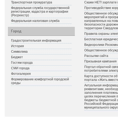
Транспортная прокуратура
Скажи НЕТ! зарплате 
Федеральная служба государственной
Противодействие кор
регистрации, кадастра и картографии
Общественное обсуж
(Росреестр)
мероприятий и прогр
Федеральная налоговая служба
направленных на по
безопасности дорожн
территории Свердлов
Город
Правила охраны элект
Бесплатная юридичес
Градостроительная информация
Видеоролики Роскомн
История
Общественное обсуж
Символика
Рассылки сайта
Бюджет
Призывная кампания
Гостям города
Портал обратной связ
СМИ города
потребителями элект
Фотогалерея
Карта доступности об
Формирование комфортной городской
портала «Жить вмест
среды
Актуальная информац
реквизитами, необхо
заполнения платежных
целях перечисления 
бюджеты бюджетной 
Российской Федераци
муниципального округ