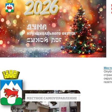
Мест
Опубл
стран
округ
газет