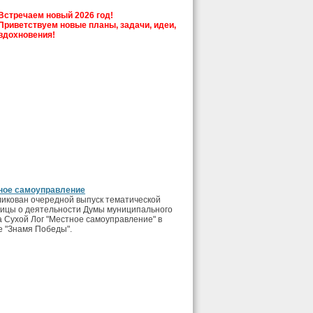
Встречаем новый 2026 год!
Приветствуем новые планы, задачи, идеи,
вдохновения!
ное самоуправление
икован очередной выпуск тематической
ицы о деятельности Думы муниципального
а Сухой Лог "Местное самоуправление" в
е "Знамя Победы".