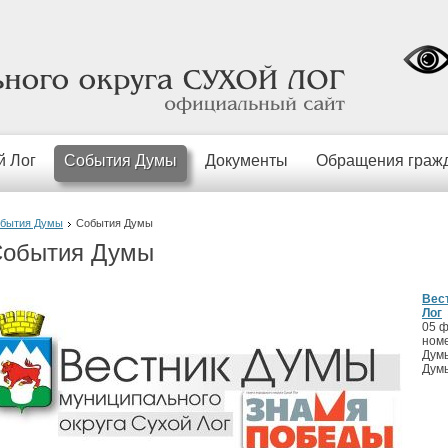
официальный
сайт
й Лог
События Думы
Документы
Обращения граж
бытия Думы
События Думы
обытия Думы
Вес
Лог
05 ф
номе
Думы
Думы