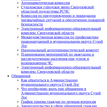
Антинаркотическая комиссия
Сухоложское городское звено Свердловской
областной подсистемы РСЧС
Комиссия по предупреждению и ликвидации
чрезвычайных ситуаций и обеспечению пожарной
безопасности
Электронный информационно-образовательный
комплекс Cвердловской области
Межведомственная комиссия по профилактике
правонарушений в муниципальном округе Сухой
Лог
Национальный антитеррористический комитет
Планирование мероприятий по эвакуации и
рассредоточению населения при угрозе и
возникновении ЧС
Электронный информационно-образовательный
комплекс Свердловской области
Обращения
Как обратиться в Администрацию
муниципального округа Сухой Лог
Что необходимо знать при обращении в
Администрацию муниципального округа Сухой
Лог
График приема граждан по личным вопросам
Законодательство в сфере обращений граждан