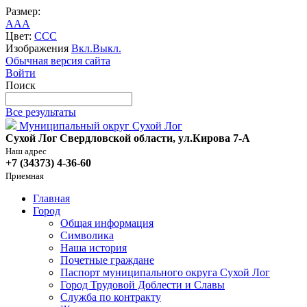
Размер:
A
A
A
Цвет:
C
C
C
Изображения
Вкл.
Выкл.
Обычная версия сайта
Войти
Поиск
Все результаты
Муниципальный округ Сухой Лог
Сухой Лог Свердловской области, ул.Кирова 7-А
Наш адрес
+7 (34373) 4-36-60
Приемная
Главная
Город
Общая информация
Символика
Наша история
Почетные граждане
Паспорт муниципального округа Сухой Лог
Город Трудовой Доблести и Славы
Служба по контракту