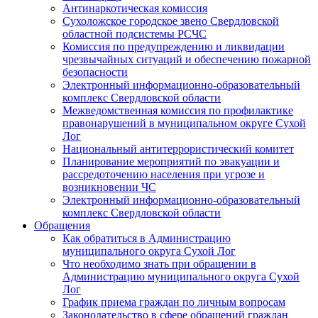
Антинаркотическая комиссия
Сухоложское городское звено Свердловской
областной подсистемы РСЧС
Комиссия по предупреждению и ликвидации
чрезвычайных ситуаций и обеспечению пожарной
безопасности
Электронный информационно-образовательный
комплекс Cвердловской области
Межведомственная комиссия по профилактике
правонарушений в муниципальном округе Сухой
Лог
Национальный антитеррористический комитет
Планирование мероприятий по эвакуации и
рассредоточению населения при угрозе и
возникновении ЧС
Электронный информационно-образовательный
комплекс Свердловской области
Обращения
Как обратиться в Администрацию
муниципального округа Сухой Лог
Что необходимо знать при обращении в
Администрацию муниципального округа Сухой
Лог
График приема граждан по личным вопросам
Законодательство в сфере обращений граждан