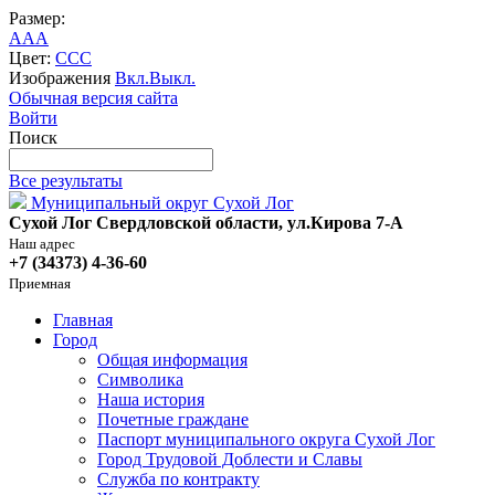
Размер:
A
A
A
Цвет:
C
C
C
Изображения
Вкл.
Выкл.
Обычная версия сайта
Войти
Поиск
Все результаты
Муниципальный округ Сухой Лог
Сухой Лог Свердловской области, ул.Кирова 7-А
Наш адрес
+7 (34373) 4-36-60
Приемная
Главная
Город
Общая информация
Символика
Наша история
Почетные граждане
Паспорт муниципального округа Сухой Лог
Город Трудовой Доблести и Славы
Служба по контракту