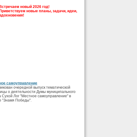
Встречаем новый 2026 год!
Приветствуем новые планы, задачи, идеи,
вдохновения!
ное самоуправление
икован очередной выпуск тематической
ицы о деятельности Думы муниципального
а Сухой Лог "Местное самоуправление" в
е "Знамя Победы".