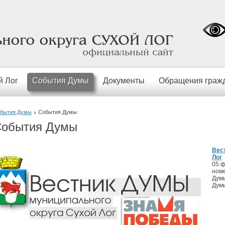
официальный
сайт
й Лог
События Думы
Документы
Обращения граж
бытия Думы
События Думы
обытия Думы
Вес
Лог
05 ф
номе
Думы
Думы