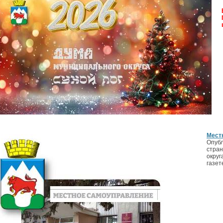
Мест
Опубл
стран
округ
газет