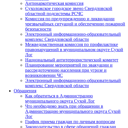
Антинаркотическая комиссия
Сухоложское городское звено Свердловской
областной подсистемы РСЧС
Комиссия по предупреждению и ликвидации
чрезвычайных ситуаций и обеспечению пожарной
безопасности
Электронный информационно-образовательный
комплекс Cвердловской области
Межведомственная комиссия по профилактике
правонарушений в муниципальном округе Сухой
Лог
Национальный антитеррористический комитет
Планирование мероприятий по эвакуации и
рассредоточению населения при угрозе и
возникновении ЧС
Электронный информационно-образовательный
комплекс Свердловской области
Обращения
Как обратиться в Администрацию
муниципального округа Сухой Лог
Что необходимо знать при обращении в
Администрацию муниципального округа Сухой
Лог
График приема граждан по личным вопросам
Законодательство в сфере обращений граждан