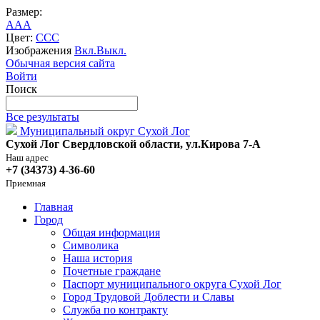
Размер:
A
A
A
Цвет:
C
C
C
Изображения
Вкл.
Выкл.
Обычная версия сайта
Войти
Поиск
Все результаты
Муниципальный округ Сухой Лог
Сухой Лог Свердловской области, ул.Кирова 7-А
Наш адрес
+7 (34373) 4-36-60
Приемная
Главная
Город
Общая информация
Символика
Наша история
Почетные граждане
Паспорт муниципального округа Сухой Лог
Город Трудовой Доблести и Славы
Служба по контракту