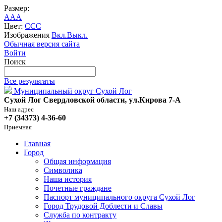
Размер:
A
A
A
Цвет:
C
C
C
Изображения
Вкл.
Выкл.
Обычная версия сайта
Войти
Поиск
Все результаты
Муниципальный округ Сухой Лог
Сухой Лог Свердловской области, ул.Кирова 7-А
Наш адрес
+7 (34373) 4-36-60
Приемная
Главная
Город
Общая информация
Символика
Наша история
Почетные граждане
Паспорт муниципального округа Сухой Лог
Город Трудовой Доблести и Славы
Служба по контракту