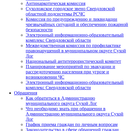
Антинаркотическая комиссия
Сухоложское городское звено Свердловской
областной подсистемы РСЧС
Комиссия по предупреждению и ликвидации
чрезвычайных ситуаций и обеспечению пожарной
безопасности
Электронный информационно-образовательный
комплекс Cвердловской области
Межведомственная комиссия по профилактике
правонарушений в муниципальном округе Сухой
Лог
Национальный антитеррористический комитет
Планирование мероприятий по эвакуации и
рассредоточению населения при угрозе и
возникновении ЧС
Электронный информационно-образовательный
комплекс Свердловской области
Обращения
Как обратиться в Администрацию
муниципального округа Сухой Лог
Что необходимо знать при обращении в
Администрацию муниципального округа Сухой
Лог
График приема граждан по личным вопросам
Законодательство в сфере обращений граждан