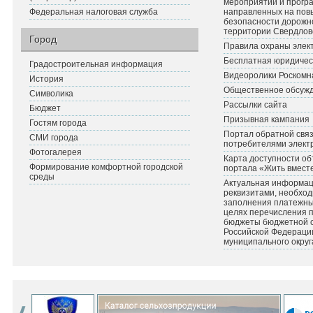
мероприятий и прогр
Федеральная налоговая служба
направленных на по
безопасности дорожн
территории Свердлов
Город
Правила охраны элект
Бесплатная юридичес
Градостроительная информация
Видеоролики Роскомн
История
Общественное обсуж
Символика
Рассылки сайта
Бюджет
Призывная кампания
Гостям города
Портал обратной связ
СМИ города
потребителями элект
Фотогалерея
Карта доступности об
Формирование комфортной городской
портала «Жить вмест
среды
Актуальная информац
реквизитами, необхо
заполнения платежных
целях перечисления 
бюджеты бюджетной 
Российской Федераци
муниципального округ