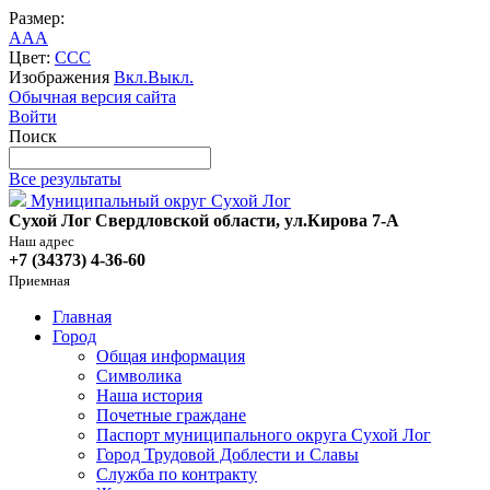
Размер:
A
A
A
Цвет:
C
C
C
Изображения
Вкл.
Выкл.
Обычная версия сайта
Войти
Поиск
Все результаты
Муниципальный округ Сухой Лог
Сухой Лог Свердловской области, ул.Кирова 7-А
Наш адрес
+7 (34373) 4-36-60
Приемная
Главная
Город
Общая информация
Символика
Наша история
Почетные граждане
Паспорт муниципального округа Сухой Лог
Город Трудовой Доблести и Славы
Служба по контракту