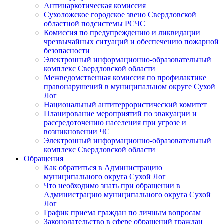
Антинаркотическая комиссия
Сухоложское городское звено Свердловской
областной подсистемы РСЧС
Комиссия по предупреждению и ликвидации
чрезвычайных ситуаций и обеспечению пожарной
безопасности
Электронный информационно-образовательный
комплекс Cвердловской области
Межведомственная комиссия по профилактике
правонарушений в муниципальном округе Сухой
Лог
Национальный антитеррористический комитет
Планирование мероприятий по эвакуации и
рассредоточению населения при угрозе и
возникновении ЧС
Электронный информационно-образовательный
комплекс Свердловской области
Обращения
Как обратиться в Администрацию
муниципального округа Сухой Лог
Что необходимо знать при обращении в
Администрацию муниципального округа Сухой
Лог
График приема граждан по личным вопросам
Законодательство в сфере обращений граждан