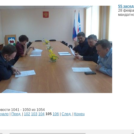
55 засе
28 февра
мандатно
вости 1041 - 1050 из 1054
ачало
|
Пред.
|
102
103
104
105
106
|
След.
|
Конец