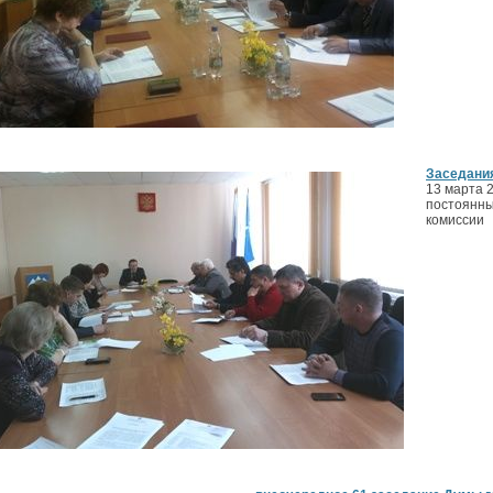
Заседани
13 марта 
постоянны
комиссии