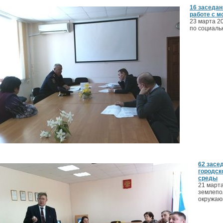
16 заседан
работе с 
23 марта 2
по социаль
62 засе
городск
среды
21 марта
землепо
окружаю