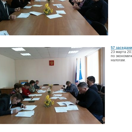
57 заседан
23 марта 20
по экономич
налогам.