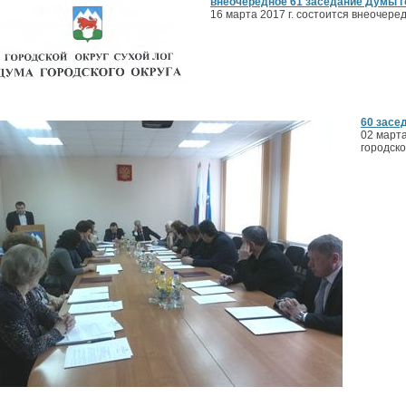
внеочередное 61 заседание Думы г
16 марта 2017 г. состоится внеочере
60 засе
02 март
городско