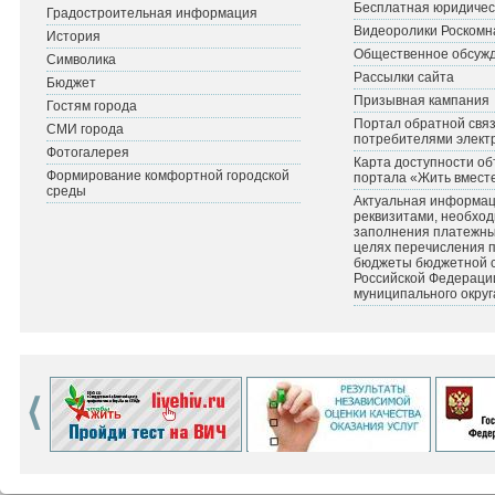
Бесплатная юридичес
Градостроительная информация
Видеоролики Роскомн
История
Общественное обсуж
Символика
Рассылки сайта
Бюджет
Призывная кампания
Гостям города
Портал обратной связ
СМИ города
потребителями элект
Фотогалерея
Карта доступности об
Формирование комфортной городской
портала «Жить вмест
среды
Актуальная информац
реквизитами, необхо
заполнения платежных
целях перечисления 
бюджеты бюджетной 
Российской Федераци
муниципального округ