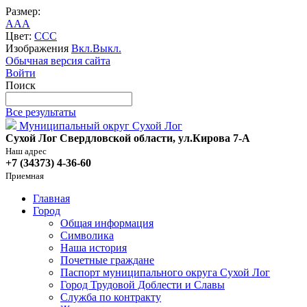
Размер:
A
A
A
Цвет:
C
C
C
Изображения
Вкл.
Выкл.
Обычная версия сайта
Войти
Поиск
Все результаты
Муниципальный округ Сухой Лог
Сухой Лог Свердловской области, ул.Кирова 7-А
Наш адрес
+7 (34373) 4-36-60
Приемная
Главная
Город
Общая информация
Символика
Наша история
Почетные граждане
Паспорт муниципального округа Сухой Лог
Город Трудовой Доблести и Славы
Служба по контракту