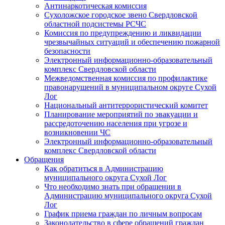
Антинаркотическая комиссия
Сухоложское городское звено Свердловской
областной подсистемы РСЧС
Комиссия по предупреждению и ликвидации
чрезвычайных ситуаций и обеспечению пожарной
безопасности
Электронный информационно-образовательный
комплекс Cвердловской области
Межведомственная комиссия по профилактике
правонарушений в муниципальном округе Сухой
Лог
Национальный антитеррористический комитет
Планирование мероприятий по эвакуации и
рассредоточению населения при угрозе и
возникновении ЧС
Электронный информационно-образовательный
комплекс Свердловской области
Обращения
Как обратиться в Администрацию
муниципального округа Сухой Лог
Что необходимо знать при обращении в
Администрацию муниципального округа Сухой
Лог
График приема граждан по личным вопросам
Законодательство в сфере обращений граждан