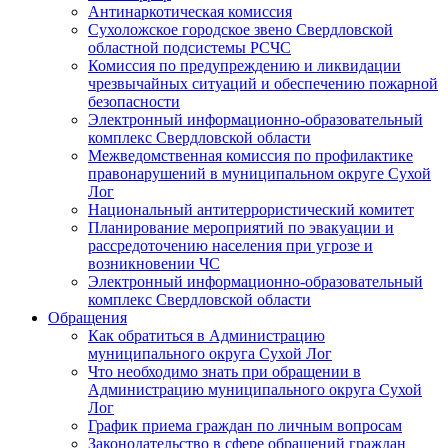
Антинаркотическая комиссия
Сухоложское городское звено Свердловской
областной подсистемы РСЧС
Комиссия по предупреждению и ликвидации
чрезвычайных ситуаций и обеспечению пожарной
безопасности
Электронный информационно-образовательный
комплекс Cвердловской области
Межведомственная комиссия по профилактике
правонарушений в муниципальном округе Сухой
Лог
Национальный антитеррористический комитет
Планирование мероприятий по эвакуации и
рассредоточению населения при угрозе и
возникновении ЧС
Электронный информационно-образовательный
комплекс Свердловской области
Обращения
Как обратиться в Администрацию
муниципального округа Сухой Лог
Что необходимо знать при обращении в
Администрацию муниципального округа Сухой
Лог
График приема граждан по личным вопросам
Законодательство в сфере обращений граждан