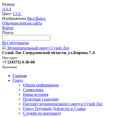
Размер:
A
A
A
Цвет:
C
C
C
Изображения
Вкл.
Выкл.
Обычная версия сайта
Войти
Поиск
Все результаты
Муниципальный округ Сухой Лог
Сухой Лог Свердловской области, ул.Кирова 7-А
Наш адрес
+7 (34373) 4-36-60
Приемная
Главная
Город
Общая информация
Символика
Наша история
Почетные граждане
Паспорт муниципального округа Сухой Лог
Город Трудовой Доблести и Славы
Служба по контракту