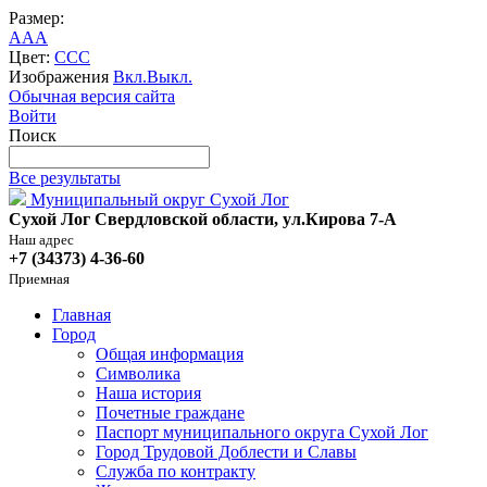
Размер:
A
A
A
Цвет:
C
C
C
Изображения
Вкл.
Выкл.
Обычная версия сайта
Войти
Поиск
Все результаты
Муниципальный округ Сухой Лог
Сухой Лог Свердловской области, ул.Кирова 7-А
Наш адрес
+7 (34373) 4-36-60
Приемная
Главная
Город
Общая информация
Символика
Наша история
Почетные граждане
Паспорт муниципального округа Сухой Лог
Город Трудовой Доблести и Славы
Служба по контракту