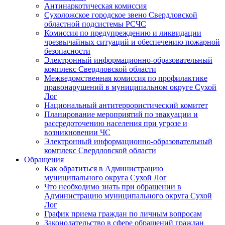
Антинаркотическая комиссия
Сухоложское городское звено Свердловской
областной подсистемы РСЧС
Комиссия по предупреждению и ликвидации
чрезвычайных ситуаций и обеспечению пожарной
безопасности
Электронный информационно-образовательный
комплекс Cвердловской области
Межведомственная комиссия по профилактике
правонарушений в муниципальном округе Сухой
Лог
Национальный антитеррористический комитет
Планирование мероприятий по эвакуации и
рассредоточению населения при угрозе и
возникновении ЧС
Электронный информационно-образовательный
комплекс Свердловской области
Обращения
Как обратиться в Администрацию
муниципального округа Сухой Лог
Что необходимо знать при обращении в
Администрацию муниципального округа Сухой
Лог
График приема граждан по личным вопросам
Законодательство в сфере обращений граждан