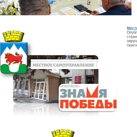
Мест
Опубл
стран
округ
газет