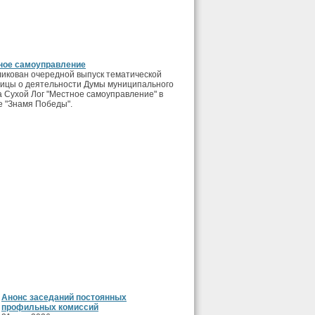
ное самоуправление
икован очередной выпуск тематической
ицы о деятельности Думы муниципального
а Сухой Лог "Местное самоуправление" в
е "Знамя Победы".
Анонс заседаний постоянных
профильных комиссий