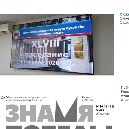
Сюже
Сюже
Сухой
Пуб
Реше
муни
в га