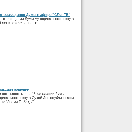
т о заседании Думы в эфире "СЛог-ТВ"
т о заседании Думы муниципального округа
 Лог в эфире "Слог-ТВ".
ликация решений
ния, принятые на 48 заседании Думы
ципального округа Сухой Лог, опубликованы
зете "Знамя Победы".