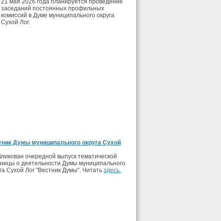
21 мая 2026 года планируется проведение
заседаний постоянных профильных
комиссий в Думе муниципального округа
Сухой Лог.
тник Думы муниципального округа Сухой
ликован очередной выпуск тематической
аницы о деятельности Думы муниципального
га Сухой Лог "Вестник Думы". Читать
здесь.