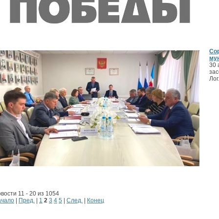
Со
мун
30 
зас
Лог
вости 11 - 20 из 1054
ачало
|
Пред.
|
1
2
3
4
5
|
След.
|
Конец