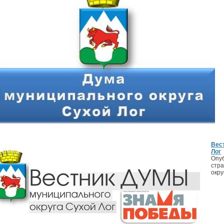
Вес
Лог
Опуб
стр
окру