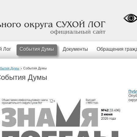
официальный
сайт
й Лог
События Думы
Документы
Обращения граж
бытия Думы
События Думы
обытия Думы
Пуб
Опуб
окру