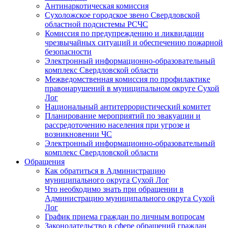
Антинаркотическая комиссия
Сухоложское городское звено Свердловской
областной подсистемы РСЧС
Комиссия по предупреждению и ликвидации
чрезвычайных ситуаций и обеспечению пожарной
безопасности
Электронный информационно-образовательный
комплекс Cвердловской области
Межведомственная комиссия по профилактике
правонарушений в муниципальном округе Сухой
Лог
Национальный антитеррористический комитет
Планирование мероприятий по эвакуации и
рассредоточению населения при угрозе и
возникновении ЧС
Электронный информационно-образовательный
комплекс Свердловской области
Обращения
Как обратиться в Администрацию
муниципального округа Сухой Лог
Что необходимо знать при обращении в
Администрацию муниципального округа Сухой
Лог
График приема граждан по личным вопросам
Законодательство в сфере обращений граждан