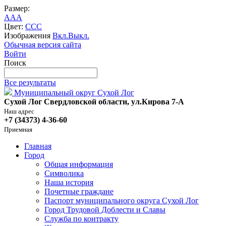
Размер:
A
A
A
Цвет:
C
C
C
Изображения
Вкл.
Выкл.
Обычная версия сайта
Войти
Поиск
Все результаты
Муниципальный округ Сухой Лог
Сухой Лог Свердловской области, ул.Кирова 7-А
Наш адрес
+7 (34373) 4-36-60
Приемная
Главная
Город
Общая информация
Символика
Наша история
Почетные граждане
Паспорт муниципального округа Сухой Лог
Город Трудовой Доблести и Славы
Служба по контракту