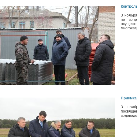
Контрол
3 ноября
по вопр
осуще
многоква
Приемка
3 нояб
посвяще
водоводе