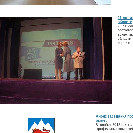
25 лет 
области
7 ноября
состояло
25-лети
области,
территор
Анонс заседания пр
округа
8 ноября 2018 года 
профильных комиссий 