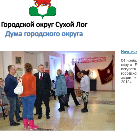
Ночь ис
04 ноябр
округа 
искусст
городск
акции «
2018».