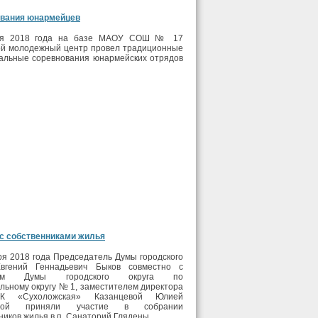
вания юнармейцев
ря 2018 года на базе МАОУ СОШ № 17
ой молодежный центр провел традиционные
альные соревнования юнармейских отрядов
с собственниками жилья
ря 2018 года Председатель Думы городского
Евгений Геннадьевич Быков совместно с
том Думы городского округа по
льному округу № 1, заместителем директора
 «Сухоложская» Казанцевой Юлией
вной приняли участие в собрании
ников жилья в п. Санаторий Глядены.