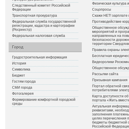
Физическая культура 
Следственный комитет Российской
Федерации
Соцопросы
Транспортная прокуратура
Скажи НЕТ! зарплате 
Федеральная служба государственной
Противодействие кор
регистрации, кадастра и картографии
Общественное обсуж
(Росреестр)
мероприятий и прогр
Федеральная налоговая служба
направленных на по
безопасности дорожн
территории Свердлов
Город
Правила охраны элект
Бесплатная юридичес
Градостроительная информация
Видеоролики Роскомн
История
Общественное обсуж
Символика
Рассылки сайта
Бюджет
Призывная кампания
Гостям города
Портал обратной связ
СМИ города
потребителями элект
Фотогалерея
Карта доступности об
Формирование комфортной городской
портала «Жить вмест
среды
Актуальная информац
реквизитами, необхо
заполнения платежных
целях перечисления 
бюджеты бюджетной 
Российской Федераци