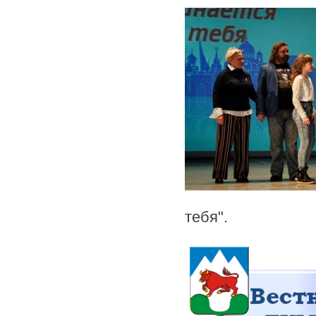
тебя".