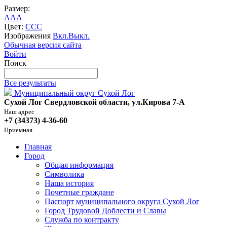
Размер:
A
A
A
Цвет:
C
C
C
Изображения
Вкл.
Выкл.
Обычная версия сайта
Войти
Поиск
Все результаты
Муниципальный округ Сухой Лог
Сухой Лог Свердловской области, ул.Кирова 7-А
Наш адрес
+7 (34373) 4-36-60
Приемная
Главная
Город
Общая информация
Символика
Наша история
Почетные граждане
Паспорт муниципального округа Сухой Лог
Город Трудовой Доблести и Славы
Служба по контракту