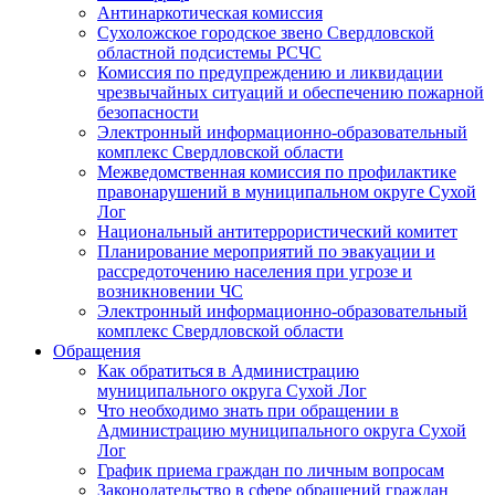
Антинаркотическая комиссия
Сухоложское городское звено Свердловской
областной подсистемы РСЧС
Комиссия по предупреждению и ликвидации
чрезвычайных ситуаций и обеспечению пожарной
безопасности
Электронный информационно-образовательный
комплекс Cвердловской области
Межведомственная комиссия по профилактике
правонарушений в муниципальном округе Сухой
Лог
Национальный антитеррористический комитет
Планирование мероприятий по эвакуации и
рассредоточению населения при угрозе и
возникновении ЧС
Электронный информационно-образовательный
комплекс Свердловской области
Обращения
Как обратиться в Администрацию
муниципального округа Сухой Лог
Что необходимо знать при обращении в
Администрацию муниципального округа Сухой
Лог
График приема граждан по личным вопросам
Законодательство в сфере обращений граждан