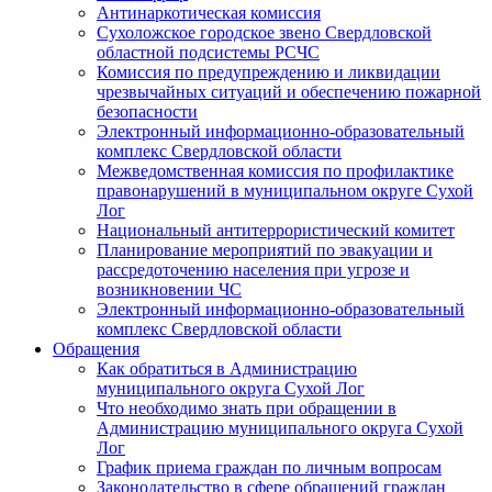
Антинаркотическая комиссия
Сухоложское городское звено Свердловской
областной подсистемы РСЧС
Комиссия по предупреждению и ликвидации
чрезвычайных ситуаций и обеспечению пожарной
безопасности
Электронный информационно-образовательный
комплекс Cвердловской области
Межведомственная комиссия по профилактике
правонарушений в муниципальном округе Сухой
Лог
Национальный антитеррористический комитет
Планирование мероприятий по эвакуации и
рассредоточению населения при угрозе и
возникновении ЧС
Электронный информационно-образовательный
комплекс Свердловской области
Обращения
Как обратиться в Администрацию
муниципального округа Сухой Лог
Что необходимо знать при обращении в
Администрацию муниципального округа Сухой
Лог
График приема граждан по личным вопросам
Законодательство в сфере обращений граждан