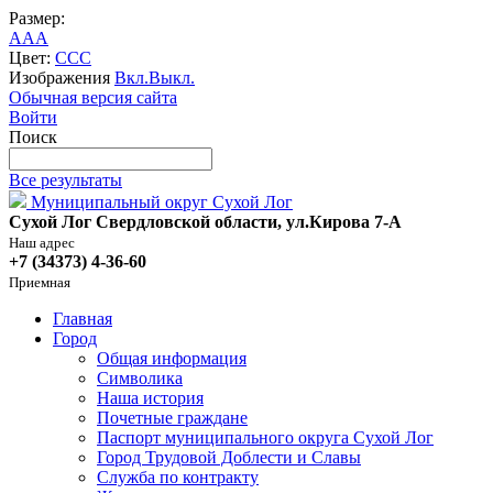
Размер:
A
A
A
Цвет:
C
C
C
Изображения
Вкл.
Выкл.
Обычная версия сайта
Войти
Поиск
Все результаты
Муниципальный округ Сухой Лог
Сухой Лог Свердловской области, ул.Кирова 7-А
Наш адрес
+7 (34373) 4-36-60
Приемная
Главная
Город
Общая информация
Символика
Наша история
Почетные граждане
Паспорт муниципального округа Сухой Лог
Город Трудовой Доблести и Славы
Служба по контракту