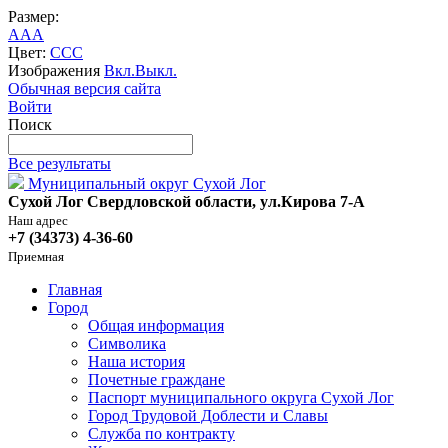
Размер:
A
A
A
Цвет:
C
C
C
Изображения
Вкл.
Выкл.
Обычная версия сайта
Войти
Поиск
Все результаты
Муниципальный округ Сухой Лог
Сухой Лог Свердловской области, ул.Кирова 7-А
Наш адрес
+7 (34373) 4-36-60
Приемная
Главная
Город
Общая информация
Символика
Наша история
Почетные граждане
Паспорт муниципального округа Сухой Лог
Город Трудовой Доблести и Славы
Служба по контракту