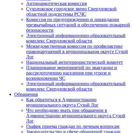
Антинаркотическая комиссия
Сухоложское городское звено Свердловской
областной подсистемы РСЧС
Комиссия по предупреждению и ликвидации
чрезвычайных ситуаций и обеспечению пожарной
безопасности
Электронный информационно-образовательный
комплекс Cвердловской области
Межведомственная комиссия по профилактике
правонарушений в муниципальном округе Сухой
Лог
Национальный антитеррористический комитет
Планирование мероприятий по эвакуации и
рассредоточению населения при угрозе и
возникновении ЧС
Электронный информационно-образовательный
комплекс Свердловской области
Обращения
Как обратиться в Администрацию
муниципального округа Сухой Лог
Что необходимо знать при обращении в
Администрацию муниципального округа Сухой
Лог
График приема граждан по личным вопросам
Законодательство в сфере обращений граждан