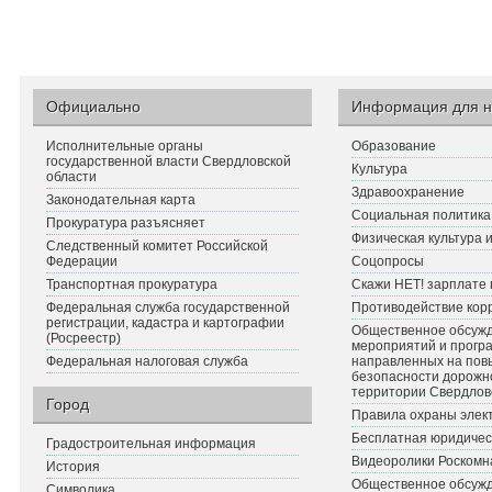
Официально
Информация для н
Исполнительные органы
Образование
государственной власти Свердловской
Культура
области
Здравоохранение
Законодательная карта
Социальная политика
Прокуратура разъясняет
Физическая культура 
Следственный комитет Российской
Федерации
Соцопросы
Транспортная прокуратура
Скажи НЕТ! зарплате 
Федеральная служба государственной
Противодействие кор
регистрации, кадастра и картографии
Общественное обсуж
(Росреестр)
мероприятий и прогр
Федеральная налоговая служба
направленных на по
безопасности дорожн
территории Свердлов
Город
Правила охраны элект
Бесплатная юридичес
Градостроительная информация
Видеоролики Роскомн
История
Общественное обсуж
Символика