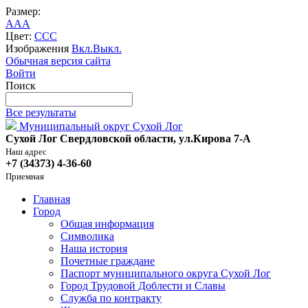
Размер:
A
A
A
Цвет:
C
C
C
Изображения
Вкл.
Выкл.
Обычная версия сайта
Войти
Поиск
Все результаты
Муниципальный округ Сухой Лог
Сухой Лог Свердловской области, ул.Кирова 7-А
Наш адрес
+7 (34373) 4-36-60
Приемная
Главная
Город
Общая информация
Символика
Наша история
Почетные граждане
Паспорт муниципального округа Сухой Лог
Город Трудовой Доблести и Славы
Служба по контракту