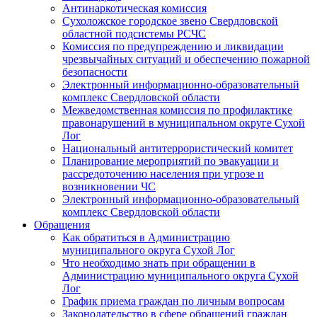
Антинаркотическая комиссия
Сухоложское городское звено Свердловской
областной подсистемы РСЧС
Комиссия по предупреждению и ликвидации
чрезвычайных ситуаций и обеспечению пожарной
безопасности
Электронный информационно-образовательный
комплекс Cвердловской области
Межведомственная комиссия по профилактике
правонарушений в муниципальном округе Сухой
Лог
Национальный антитеррористический комитет
Планирование мероприятий по эвакуации и
рассредоточению населения при угрозе и
возникновении ЧС
Электронный информационно-образовательный
комплекс Свердловской области
Обращения
Как обратиться в Администрацию
муниципального округа Сухой Лог
Что необходимо знать при обращении в
Администрацию муниципального округа Сухой
Лог
График приема граждан по личным вопросам
Законодательство в сфере обращений граждан