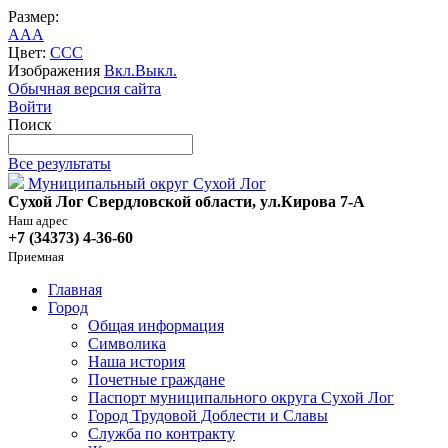
Размер:
A
A
A
Цвет:
C
C
C
Изображения
Вкл.
Выкл.
Обычная версия сайта
Войти
Поиск
Все результаты
Муниципальный округ Сухой Лог
Сухой Лог Свердловской области, ул.Кирова 7-А
Наш адрес
+7 (34373) 4-36-60
Приемная
Главная
Город
Общая информация
Символика
Наша история
Почетные граждане
Паспорт муниципального округа Сухой Лог
Город Трудовой Доблести и Славы
Служба по контракту