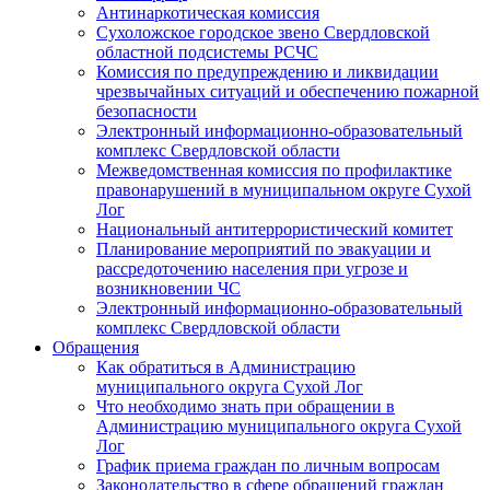
Антинаркотическая комиссия
Сухоложское городское звено Свердловской
областной подсистемы РСЧС
Комиссия по предупреждению и ликвидации
чрезвычайных ситуаций и обеспечению пожарной
безопасности
Электронный информационно-образовательный
комплекс Cвердловской области
Межведомственная комиссия по профилактике
правонарушений в муниципальном округе Сухой
Лог
Национальный антитеррористический комитет
Планирование мероприятий по эвакуации и
рассредоточению населения при угрозе и
возникновении ЧС
Электронный информационно-образовательный
комплекс Свердловской области
Обращения
Как обратиться в Администрацию
муниципального округа Сухой Лог
Что необходимо знать при обращении в
Администрацию муниципального округа Сухой
Лог
График приема граждан по личным вопросам
Законодательство в сфере обращений граждан