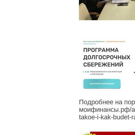
Подробнее на пор
моифинансы.рф/art
takoe-i-kak-budet-r