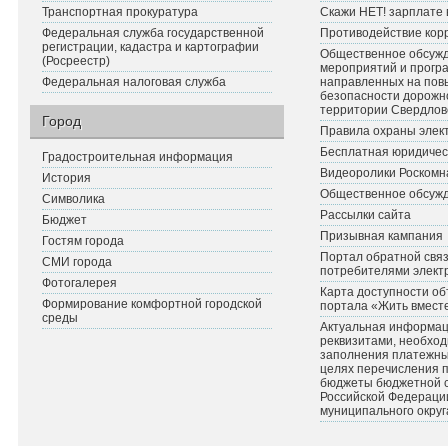
Транспортная прокуратура
Скажи НЕТ! зарплате 
Федеральная служба государственной
Противодействие кор
регистрации, кадастра и картографии
Общественное обсуж
(Росреестр)
мероприятий и прогр
Федеральная налоговая служба
направленных на по
безопасности дорожн
территории Свердлов
Город
Правила охраны элект
Бесплатная юридичес
Градостроительная информация
Видеоролики Роскомн
История
Общественное обсуж
Символика
Рассылки сайта
Бюджет
Призывная кампания
Гостям города
Портал обратной связ
СМИ города
потребителями элект
Фотогалерея
Карта доступности об
Формирование комфортной городской
портала «Жить вмест
среды
Актуальная информац
реквизитами, необхо
заполнения платежных
целях перечисления 
бюджеты бюджетной 
Российской Федераци
муниципального округ