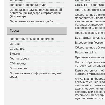
Федерации
Соцопросы
Транспортная прокуратура
Скажи НЕТ! зарплате 
Федеральная служба государственной
Противодействие кор
регистрации, кадастра и картографии
Общественное обсуж
(Росреестр)
мероприятий и прогр
Федеральная налоговая служба
направленных на по
безопасности дорожн
территории Свердлов
Город
Правила охраны элект
Бесплатная юридичес
Градостроительная информация
Видеоролики Роскомн
История
Общественное обсуж
Символика
Рассылки сайта
Бюджет
Призывная кампания
Гостям города
Портал обратной связ
СМИ города
потребителями элект
Фотогалерея
Карта доступности об
Формирование комфортной городской
портала «Жить вмест
среды
Актуальная информац
реквизитами, необхо
заполнения платежных
целях перечисления 
бюджеты бюджетной 
Российской Федераци
муниципального округ