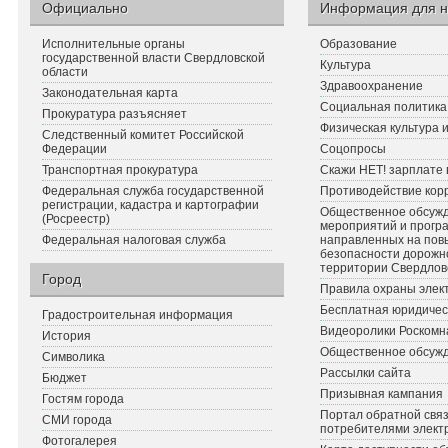
Официально
Информация для н
Исполнительные органы
Образование
государственной власти Свердловской
Культура
области
Здравоохранение
Законодательная карта
Социальная политика
Прокуратура разъясняет
Физическая культура 
Следственный комитет Российской
Федерации
Соцопросы
Транспортная прокуратура
Скажи НЕТ! зарплате 
Федеральная служба государственной
Противодействие кор
регистрации, кадастра и картографии
Общественное обсуж
(Росреестр)
мероприятий и прогр
Федеральная налоговая служба
направленных на по
безопасности дорожн
территории Свердлов
Город
Правила охраны элект
Бесплатная юридичес
Градостроительная информация
Видеоролики Роскомн
История
Общественное обсуж
Символика
Рассылки сайта
Бюджет
Призывная кампания
Гостям города
Портал обратной связ
СМИ города
потребителями элект
Фотогалерея