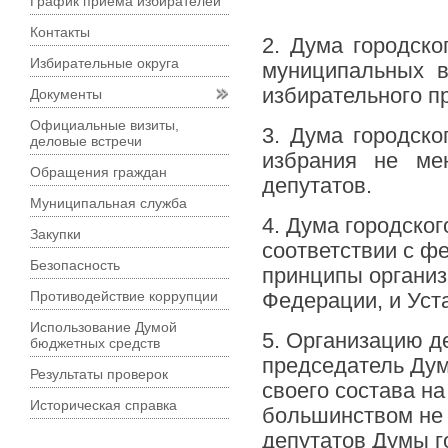
График приема избирателей
Контакты
2. Дума городско
Избирательные округа
муниципальных в
избирательного пр
Документы
Официальные визиты,
3. Дума городско
деловые встречи
избрания не ме
Обращения граждан
депутатов.
Муниципальная служба
4. Дума городског
Закупки
соответствии с 
Безопасность
принципы организ
Противодействие коррупции
Федерации, и Уста
Использование Думой
5. Организацию д
бюджетных средств
председатель Дум
Результаты проверок
своего состава н
Историческая справка
большинством не 
депутатов Думы г