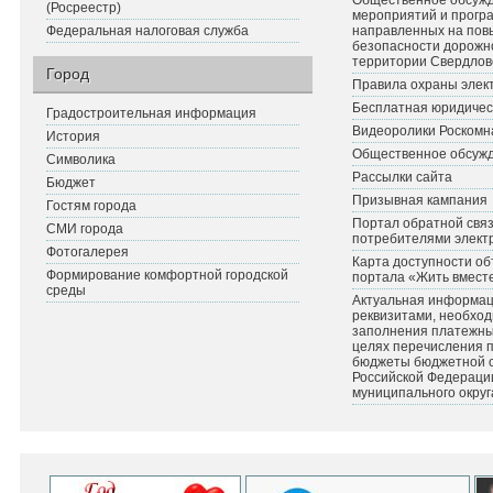
Общественное обсуж
(Росреестр)
мероприятий и прогр
Федеральная налоговая служба
направленных на по
безопасности дорожн
территории Свердлов
Город
Правила охраны элект
Бесплатная юридичес
Градостроительная информация
Видеоролики Роскомн
История
Общественное обсуж
Символика
Рассылки сайта
Бюджет
Призывная кампания
Гостям города
Портал обратной связ
СМИ города
потребителями элект
Фотогалерея
Карта доступности об
Формирование комфортной городской
портала «Жить вмест
среды
Актуальная информац
реквизитами, необхо
заполнения платежных
целях перечисления 
бюджеты бюджетной 
Российской Федераци
муниципального округ