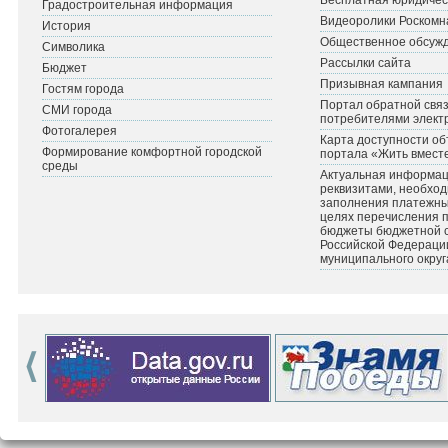
Бесплатная юридичес
Градостроительная информация
Видеоролики Роскомн
История
Общественное обсуж
Символика
Рассылки сайта
Бюджет
Призывная кампания
Гостям города
Портал обратной связ
СМИ города
потребителями элект
Фотогалерея
Карта доступности об
Формирование комфортной городской
портала «Жить вмест
среды
Актуальная информац
реквизитами, необхо
заполнения платежных
целях перечисления 
бюджеты бюджетной 
Российской Федераци
муниципального округ